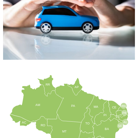
RR
AP
AM
PA
RN
MA
CE
PB
PI
PE
AL
AC
TO
RO
SE
BA
MT