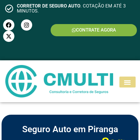
CORRETOR DE SEGURO AUTO
. COTAÇÃO EM ATÉ 3
MINUTOS.
CONTRATE AGORA
S
E
G
U
R
O
M
O
T
O
Seguro Auto em Piranga