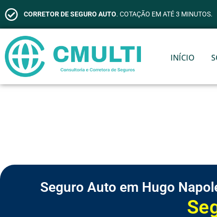
CORRETOR DE SEGURO AUTO
. COTAÇÃO EM ATÉ 3 MINUTOS.
INÍCIO
S
Seguro Auto em Hugo Napol
S
e
g
u
r
o
d
e
V
i
d
a
S
S
S
S
S
S
C
e
e
e
e
e
e
o