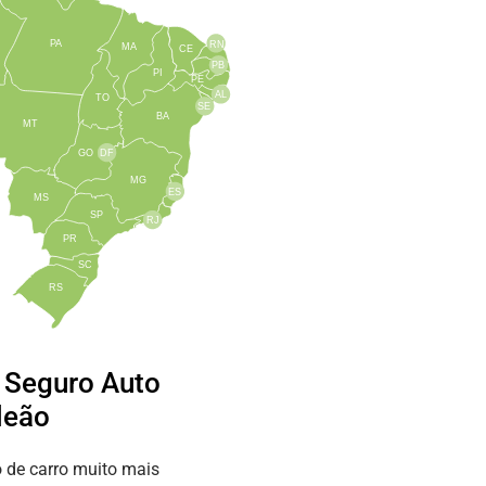
PA
RN
MA
CE
PB
PI
PE
AL
TO
SE
BA
MT
GO
DF
MG
ES
MS
SP
RJ
PR
SC
RS
e Seguro Auto
leão
 de carro muito mais