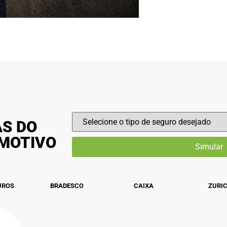
AS DO
OMOTIVO
UROS
BRADESCO
CAIXA
ZURI