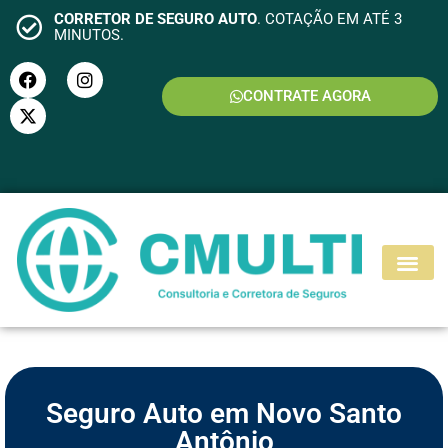
CORRETOR DE SEGURO AUTO
. COTAÇÃO EM ATÉ 3
MINUTOS.
CONTRATE AGORA
S
E
G
U
R
O
M
O
T
O
Seguro Auto em Novo Santo
Antônio