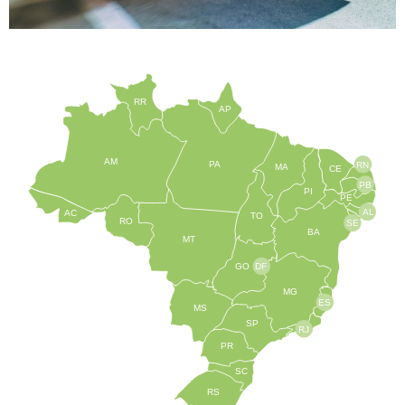
RR
AP
AM
PA
RN
MA
CE
PB
PI
PE
AL
AC
TO
RO
SE
BA
MT
GO
DF
MG
ES
MS
SP
RJ
PR
SC
RS