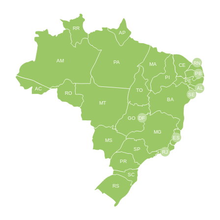
RR
AP
AM
PA
RN
MA
CE
PB
PI
PE
AL
AC
TO
RO
SE
BA
MT
GO
DF
MG
ES
MS
SP
RJ
PR
SC
RS