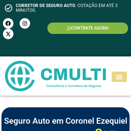
CORRETOR DE SEGURO AUTO
. COTAÇÃO EM ATÉ 3
MINUTOS.
CONTRATE AGORA
S
E
G
U
R
O
M
O
T
O
Seguro Auto em Coronel Ezequiel