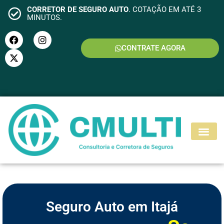
CORRETOR DE SEGURO AUTO
. COTAÇÃO EM ATÉ 3
MINUTOS.
CONTRATE AGORA
S
E
G
U
R
O
M
O
T
O
Seguro Auto em Itajá