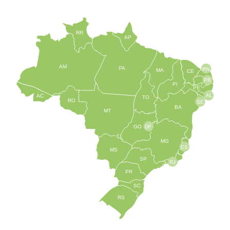
RR
AP
AM
PA
RN
MA
CE
PB
PI
PE
AL
AC
TO
RO
SE
BA
MT
GO
DF
MG
ES
MS
SP
RJ
PR
SC
RS