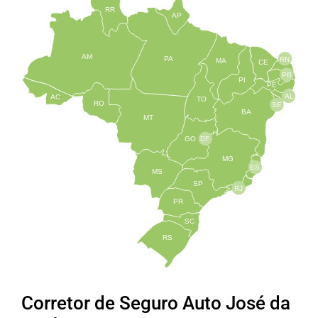
RR
AP
AM
PA
RN
MA
CE
PB
PI
PE
AL
AC
TO
RO
SE
BA
MT
GO
DF
MG
ES
MS
SP
RJ
PR
SC
RS
Corretor de Seguro Auto José da