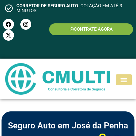
CORRETOR DE SEGURO AUTO
. COTAÇÃO EM ATÉ 3
MINUTOS.
CONTRATE AGORA
S
E
G
U
R
O
M
O
T
O
Seguro Auto em José da Penha