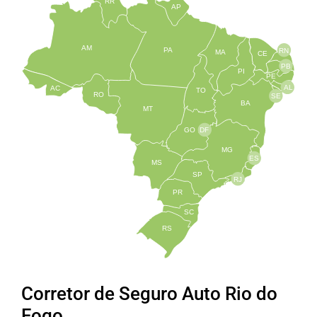
RR
AP
AM
PA
RN
MA
CE
PB
PI
PE
AL
AC
TO
RO
SE
BA
MT
GO
DF
MG
ES
MS
SP
RJ
PR
SC
RS
Corretor de Seguro Auto Rio do
Fogo