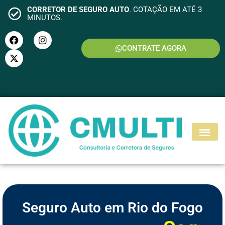
CORRETOR DE SEGURO AUTO
. COTAÇÃO EM ATÉ 3
MINUTOS.
CONTRATE AGORA
S
E
G
U
R
O
M
O
T
O
Seguro Auto em Rio do Fogo