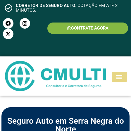
CORRETOR DE SEGURO AUTO
. COTAÇÃO EM ATÉ 3
MINUTOS.
CONTRATE AGORA
S
E
G
U
R
O
M
O
T
O
Seguro Auto em Serra Negra do
Norte