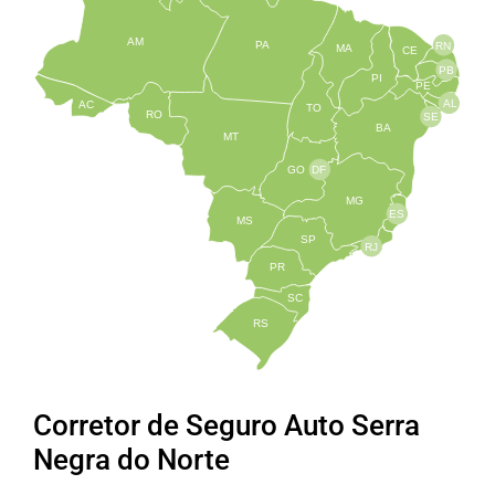
AM
PA
RN
MA
CE
PB
PI
PE
AL
AC
TO
RO
SE
BA
MT
GO
DF
MG
ES
MS
SP
RJ
PR
SC
RS
Corretor de Seguro Auto Serra
Negra do Norte